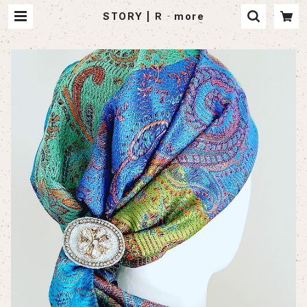
STORY | Ｒ‐more