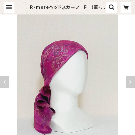
R-moreヘッドスカーフ F (菫・ピ
ンク系) | Ｒ‐more